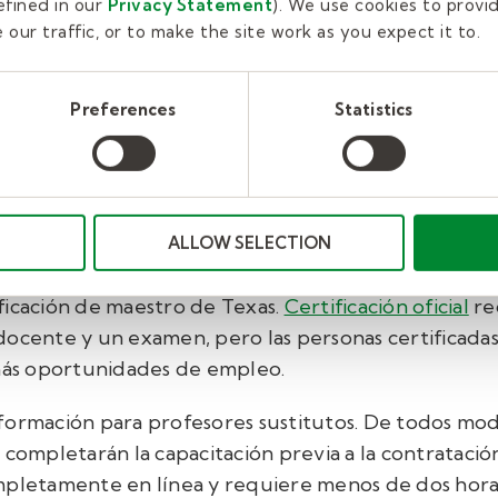
fined in our
Privacy Statement
). We use cookies to provi
our traffic, or to make the site work as you expect it to.
 Education son revisados ​​a través del registro naci
l condado. Este paso puede tardar hasta una semana
Preferences
Statistics
. De todos modos, estas medidas son vitales para ga
ALLOW SELECTION
rtificación o licencia de maestro sustituto, los cand
ficación de maestro de Texas.
Certificación oficial
re
docente y un examen, pero las personas certificadas
 más oportunidades de empleo.
formación para profesores sustitutos. De todos mod
 completarán la capacitación previa a la contratació
mpletamente en línea y requiere menos de dos hora