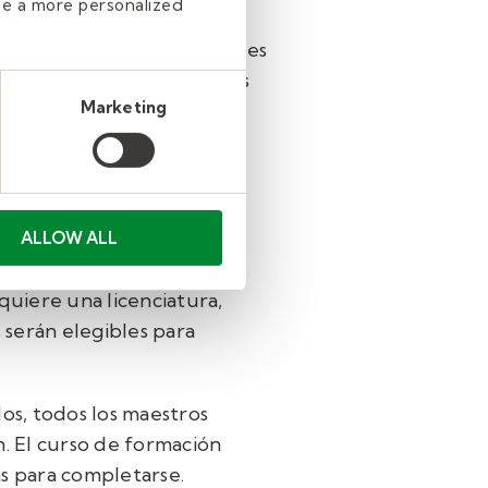
de a more personalized
onal de delincuentes sexuales
 y los respaldos judiciales
Marketing
rantizar la seguridad y el
ALLOW ALL
idatos interesados ​​pueden
quiere una licenciatura,
 serán elegibles para
os, todos los maestros
n. El curso de formación
s para completarse.