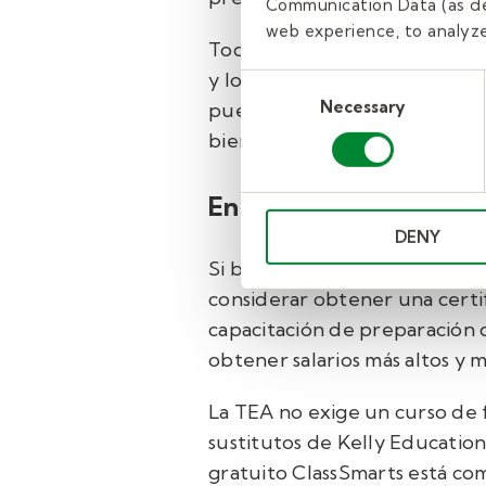
Communication Data (as de
web experience, to analyze 
Todos los candidatos de Kelly
y los antecedentes penales de
Consent
Necessary
Selection
pueden retrasar el cronograma
bienestar de los estudiantes.
Entrenamiento.
DENY
Si bien la TEA no exige una ce
considerar obtener una certi
capacitación de preparación 
obtener salarios más altos y
La TEA no exige un curso de 
sustitutos de Kelly Education
gratuito ClassSmarts está co