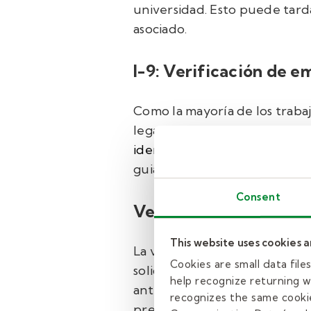
universidad. Esto puede tard
asociado.
I-9: Verificación de e
Como la mayoría de los traba
legalmente en los EE. UU. Pa
identificación válidas
Este for
guiaremos en este proceso.
Consent
Verificación de antec
This website uses cookies 
La verificación de antecedent
Cookies are small data fil
solicitud. En Texas, el estad
help recognize returning we
antecedentes penales basada e
recognizes the same cookie
previas archivadas dentro del