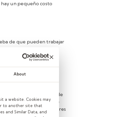
l, hay un pequeño costo
rueba de que pueden trabajar
 I-9
con
credenciales de
 con Kelly Education, le
About
sos más largos del proceso de
sit a website. Cookies may
s pasen una verificación de
r to another site that
baciones de huellas dactilares
es and Similar Data, and
permitir omitir este paso.