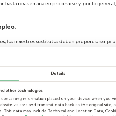
ar hasta una semana en procesarse y, por lo genera
mpleo.
jos, los maestros sustitutos deben proporcionar p
ra completar este paso, deberá enviar un
Formulario
mulario se completa en solo unos minutos. Si trabaja
Details
edentes y toma de huellas dactilares.
and other technologies
es y la toma de huellas dactilares suelen ser los pa
es containing information placed on your device when you vi
o exige que todos los candidatos a maestros sustituto
bsite visitors and transmit data back to the original site, o
n huellas dactilares. A los solicitantes con compro
. This data may include Technical and Location Data, Cooki
 sistema de escuelas públicas de Texas se les puede 