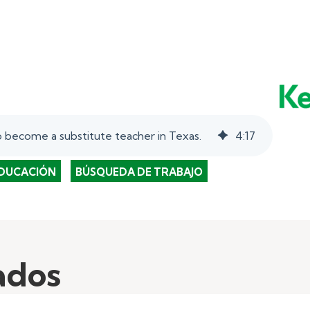
 become a substitute teacher in Texas.
4
:
17
DUCACIÓN
BÚSQUEDA DE TRABAJO
ados