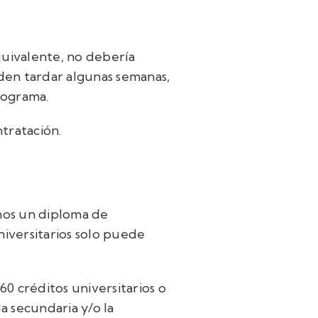
quivalente, no debería
den tardar algunas semanas,
onograma.
tratación.
enos un diploma de
iversitarios solo puede
0 créditos universitarios o
a secundaria y/o la