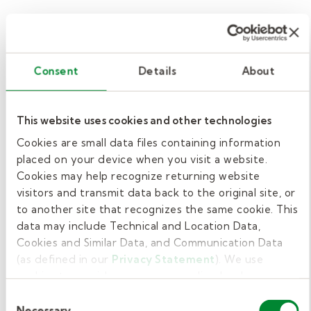
Recuerde, la seguridad de los estudiantes es
su máxima prioridad.
No hay tiempo para preocuparse por sus
Consent
Details
About
pertenencias en caso de una emergencia. Deje
sus pertenencias personales y concéntrese en
This website uses cookies and other technologies
mantener seguros a sus estudiantes. Dígales a
Cookies are small data files containing information
los estudiantes que también dejen sus
placed on your device when you visit a website.
pertenencias personales.
Cookies may help recognize returning website
visitors and transmit data back to the original site, or
Si ve algo, diga algo.
to another site that recognizes the same cookie. This
data may include Technical and Location Data,
Comprender los procedimientos operativos
Cookies and Similar Data, and Communication Data
de la escuela ante eventos o acciones
(as defined in our
Privacy Statement
). We use
sospechosas.
cookies to provide a more personalized web
experience, to analyze our traffic, or to make the site
Consent
Sepa a quién informar si ve algo
work as you expect it to.
Necessary