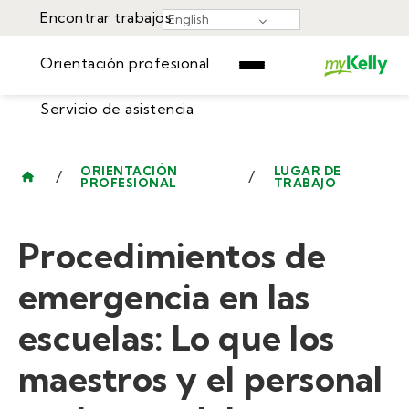
Encontrar trabajos
English
Orientación profesional
Servicio de asistencia
Encontrar trabajos
▾
Orientación profesional
ORIENTACIÓN
LUGAR DE
/
/
PROFESIONAL
TRABAJO
Recursos
Servicio de asistencia
Eventos
Procedimientos de
Iniciar Sesión
Centro de Aprendizaje
Empiece Ahora
emergencia en las
escuelas: Lo que los
maestros y el personal