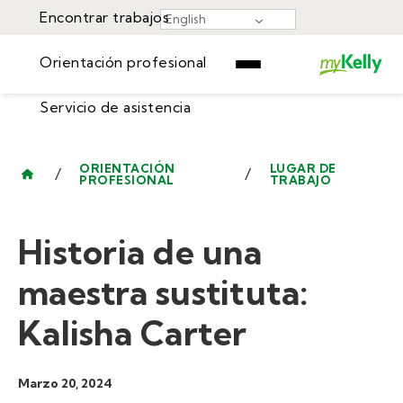
Encontrar trabajos
English
Orientación profesional
Servicio de asistencia
Encontrar trabajos
▾
Orientación profesional
ORIENTACIÓN
LUGAR DE
/
/
PROFESIONAL
TRABAJO
Recursos
Servicio de asistencia
Eventos
Historia de una
Iniciar Sesión
Centro de Aprendizaje
Empiece Ahora
maestra sustituta:
Kalisha Carter
Marzo 20, 2024