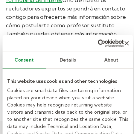
formulario de interes
Uno de nuestros
reclutadores expertos se pondrá en contacto
contigo para ofrecerte más información sobre
cómo postularte como profesor sustituto.
También puedes obtener más información
leyendo nuestra
guía completa para
convertirse en maestro sustituto
.
Consent
Details
About
This website uses cookies and other technologies
Ver relacionado:
VÍDEO
EDUCACIÓN
Cookies are small data files containing information
placed on your device when you visit a website.
TRABAJO
Cookies may help recognize returning website
visitors and transmit data back to the original site, or
to another site that recognizes the same cookie. This
data may include Technical and Location Data,
Cookies and Similar Data, and Communication Data