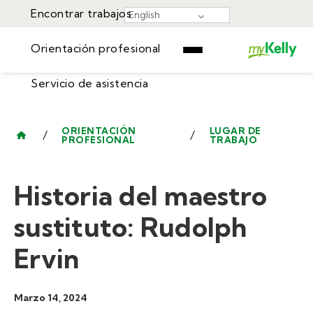
Encontrar trabajos
English
Orientación profesional
Servicio de asistencia
Encontrar trabajos
▾
Orientación profesional
ORIENTACIÓN
LUGAR DE
/
/
PROFESIONAL
TRABAJO
Recursos
Servicio de asistencia
Eventos
Historia del maestro
Iniciar Sesión
Centro de Aprendizaje
Empiece Ahora
sustituto: Rudolph
Ervin
Marzo 14, 2024