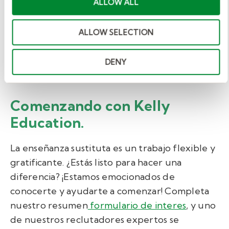
ALLOW ALL
Educador Sustituto del Año, Rudolph Ervin
recibirá un bono de $5,000 de Kelly Education,
ALLOW SELECTION
así como $1,500 donados en su nombre a Uplift
Grand Preparatory High School.
DENY
Comenzando con Kelly
Education.
La enseñanza sustituta es un trabajo flexible y
gratificante. ¿Estás listo para hacer una
diferencia? ¡Estamos emocionados de
conocerte y ayudarte a comenzar!
Completa
nuestro resumen
formulario de interes
,
y uno
de nuestros reclutadores expertos se