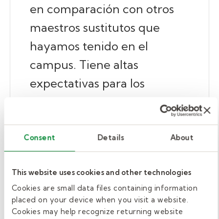
en comparación con otros
maestros sustitutos que
hayamos tenido en el
campus. Tiene altas
expectativas para los
alumnos en el aula y sigue
siendo nuestro maestro
sustituto más eficaz en la
Consent
Details
About
ejecución de los planes de
This website uses cookies and other technologies
clase tal como están escritos.
Cookies are small data files containing information
placed on your device when you visit a website.
– Lea Stegal, decana de preparación
Cookies may help recognize returning website
universitaria en Uplift Grand