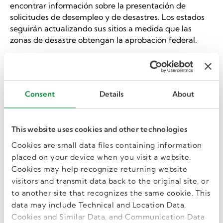
encontrar información sobre la presentación de
solicitudes de desempleo y de desastres. Los estados
seguirán actualizando sus sitios a medida que las
zonas de desastre obtengan la aprobación federal.
Como se ha indicado, los empleados tendrán que
presentar una solicitud
regular
Primero, los beneficios
de desempleo. El estado determinará si cumplen con
los requisitos monetarios para establecer una
Consent
Details
About
reclamación regular. Si no califican para los beneficios
regulares y quedaron desempleados debido al
desastre, pueden presentar una reclamación por
This website uses cookies and other technologies
desastre una vez que el estado reciba la aprobación
Cookies are small data files containing information
para la asistencia federal por desempleo por desastre.
placed on your device when you visit a website.
Enlace del Departamento de Trabajo:
Cookies may help recognize returning website
https://oui.doleta.gov/unemploy/disaster.asp
visitors and transmit data back to the original site, or
to another site that recognizes the same cookie. This
data may include Technical and Location Data,
confían en nosotros
Cookies and Similar Data, and Communication Data