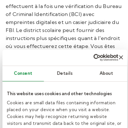
effectuent à la fois une vérification du Bureau
of Criminal Identification (BCI) avec
empreintes digitales et un casier judiciaire du
FBI. Le district scolaire peut fournir des
instructions plus spécifiques quant à l'endroit
où vous effectuerez cette étape. Vous êtes
responsable des frais associés à votre
vérification des antécédents. Le chèque de
l'État BCI coûte 30 $ et le chèque fédéral du
Consent
Details
About
FBI coûte 28 $.
Formation.
This website uses cookies and other technologies
Cookies are small data files containing information
Le SBE de l'Ohio n'exige pas de formation
placed on your device when you visit a website.
Cookies may help recognize returning website
formelle pour les enseignants suppléants.
visitors and transmit data back to the original site, or
Cependant, les districts scolaires et les