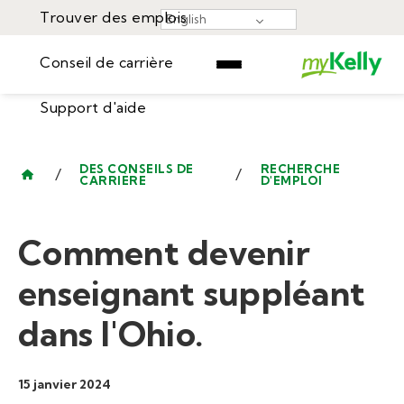
Trouver des emplois
English
Conseil de carrière
Support d'aide
Trouver des emplois
▾
Conseil de carrière
DES CONSEILS DE
RECHERCHE
/
/
CARRIÈRE
D'EMPLOI
Ressources
Support d'aide
Événements
Comment devenir
Se connecter
Learning center
CLIQUEZ ICI
enseignant suppléant
dans l'Ohio.
15 janvier 2024