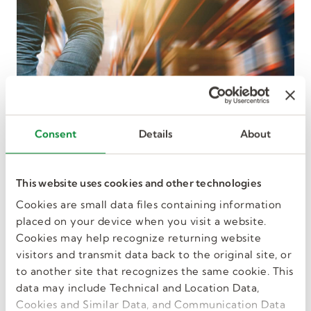
Consent
Details
About
This website uses cookies and other technologies
Cookies are small data files containing information
placed on your device when you visit a website.
Décrochez un
Cookies may help recognize returning website
visitors and transmit data back to the original site, or
excellent travail,
to another site that recognizes the same cookie. This
rapidement lors d'un
data may include Technical and Location Data,
événement
Cookies and Similar Data, and Communication Data