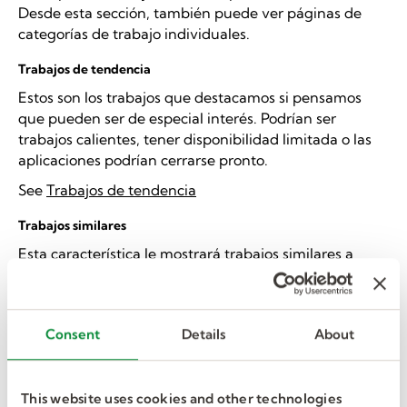
Desde esta sección, también puede ver páginas de
categorías de trabajo individuales.
Trabajos de tendencia
Estos son los trabajos que destacamos si pensamos
que pueden ser de especial interés. Podrían ser
trabajos calientes, tener disponibilidad limitada o las
aplicaciones podrían cerrarse pronto.
See
Trabajos de tendencia
Trabajos similares
Esta característica le mostrará trabajos similares a
otros trabajos que le puedan interesar. Los trabajos
similares usan los mismos criterios asociados con un
trabajo que está buscando o que solicitó
Consent
Details
About
anteriormente. Esto ofrece una manera fácil de seguir
explorando su área de interés.
Alertas de Empleo
This website uses cookies and other technologies