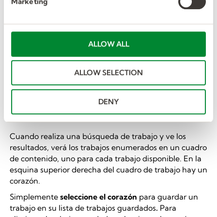
Marketing
Determine la frecuencia con la que le gustaría
l
recibir los correos electrónicos.
e
Y guardar.
c
Recuerde:
Las alertas de empleo caducan después de
t
ALLOW ALL
90 días.
i
o
Trabajos Guardados
ALLOW SELECTION
n
Nota:
Deberá iniciar sesión en su perfil para guardar
trabajos.
DENY
Iniciar Sesión
Cuando realiza una búsqueda de trabajo y ve los
resultados, verá los trabajos enumerados en un cuadro
de contenido, uno para cada trabajo disponible. En la
esquina superior derecha del cuadro de trabajo hay un
corazón.
Simplemente
seleccione el corazón
para guardar un
trabajo en su lista de trabajos guardados
.
Para